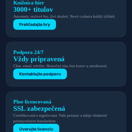
Knižnica hier
3000+ titulov
Automaty, stolové hry, živí dealeri. Nové vydania každý týždeň.
Prehľadajte hry
Podpora 24/7
Vždy pripravená
Chat, email, telefón. Skutočný tím, bez botov a oneskorení.
Kontaktujte podporu
Plne licencovaná
SSL zabezpečená
Certifikovaná a regulovaná. Vaše peniaze a údaje chránené
priemyselným štandardom.
Overujte licenciu