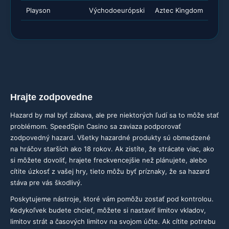
Playson
Východoeurópski
Aztec Kingdom
Hrajte zodpovedne
Hazard by mal byť zábava, ale pre niektorých ľudí sa to môže stať
problémom. SpeedSpin Casino sa zaviaza podporovať
zodpovedný hazard. Všetky hazardné produkty sú obmedzené
na hráčov starších ako 18 rokov. Ak zistíte, že strácate viac, ako
si môžete dovoliť, hrajete freckvencejšie než plánujete, alebo
cítite úzkosť z vašej hry, tieto môžu byť príznaky, že sa hazard
stáva pre vás škodlivý.
Poskytujeme nástroje, ktoré vám pomôžu zostať pod kontrolou.
Kedykoľvek budete chcieť, môžete si nastaviť limitov vkladov,
limitov strát a časových limitov na svojom účte. Ak cítite potrebu