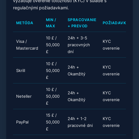
vyžaduje overenie totožnosti (KYC) v súlade s
regulačnými požiadavkami.
MIN /
SPRACOVANIE
METÓDA
POŽIADAVKY
MAX
+ PREVOD
10 £ /
24h + 3-5
Visa /
KYC
50,000
pracovných
Mastercard
overenie
£
dní
10 £ /
24h +
KYC
Skrill
50,000
Okamžitý
overenie
£
10 £ /
24h +
KYC
Neteller
50,000
Okamžitý
overenie
£
15 £ /
24h + 1-2
KYC
PayPal
50,000
pracovné dni
overenie
£