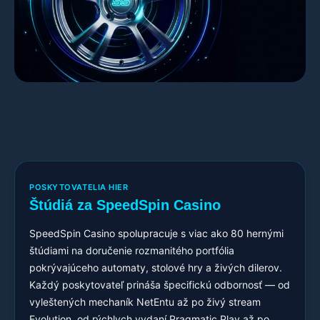
POSKYTOVATELIA HIER
Štúdiá za SpeedSpin Casino
SpeedSpin Casino spolupracuje s viac ako 80 hernými
štúdiami na doručenie rozmanitého portfólia
pokrývajúceho automaty, stolové hry a živých dilerov.
Každý poskytovateľ prináša špecifickú odbornosť — od
vyleštených mechaník NetEntu až po živý stream
Evolution, od rýchlych vydaní Pragmatic Play až po