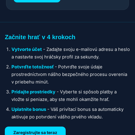
Začnite hrať v 4 krokoch
Vytvorte účet
- Zadajte svoju e-mailovú adresu a heslo
a nastavte svoj hráčsky profil za sekundy.
Potvrďte totožnosť
- Potvrďte svoje údaje
prostredníctvom nášho bezpečného procesu overenia
v priebehu minút.
Pridajte prostriedky
- Vyberte si spôsob platby a
vložte si peniaze, aby ste mohli okamžite hrať.
Uplatnite bonus
- Váš privítací bonus sa automaticky
aktivuje po potvrdení vášho prvého vkladu.
Zaregistrujte sa teraz