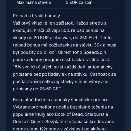
Maximálna stávka
5 EUR za spin
Reload a trvalé bonusy
Váš prvý vklad je len začiatok. Každú stredu si
existujúci hráči užívajú 50% reload bonus na
vklady od 20 EUR alebo viac, do 250 EUR. Tento
reload bonus má požiadavku na stávku 30x a musí
byť použitý do 21 dní. Okrem toho SpeedSpin
ponúka denný program cashbacku: vrátite si až
15% svojich čistých strát každý deň, automaticky
pripísané bez požiadaviek na stávku. Cashback sa
počíta z vašej celkovej stávky mínus výhry a je
pripísaný do 23:59 CET.
Bezplatné točenia a ponuky špecifické pre hru
Vybrané promotióny udelia bezplatné točenia na
populárne tituly ako Book of Dead, Starburst a
Gonzo's Quest. Bezplatné točenia sú kreditované
denne alebo týždenne v závislosti od aktívnej