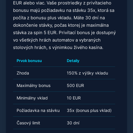
EUR alebo viac. Vaše prostriedky z privítacieho
bonusu majú požiadavku na stávku 35x, ktorá sa
počíta z bonusu plus vkladu. Máte 30 dní na
dokončenie stávky, počas ktorej je maximálna
stávka za spin 5 EUR. Privítací bonus je dostupný
vo všetkých hrách automatov a vybraných
stolových hrách, s výnimkou živého kasína.
Prvok bonusu
Detaily
Zhoda
150% z výšky vkladu
Maximálny bonus
500 EUR
Minimálny vklad
10 EUR
Požiadavka na stávku
35x (bonus plus vklad)
Časový limit
30 dní