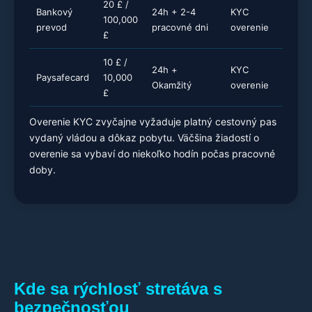
20 £ /
Bankový
24h + 2-4
KYC
100,000
prevod
pracovné dni
overenie
£
10 £ /
24h +
KYC
Paysafecard
10,000
Okamžitý
overenie
£
Overenie KYC zvyčajne vyžaduje platný cestovný pas
vydaný vládou a dôkaz pobytu. Väčšina žiadostí o
overenie sa vybaví do niekoľko hodín počas pracovné
doby.
Kde sa rýchlosť stretáva s
bezpečnosťou