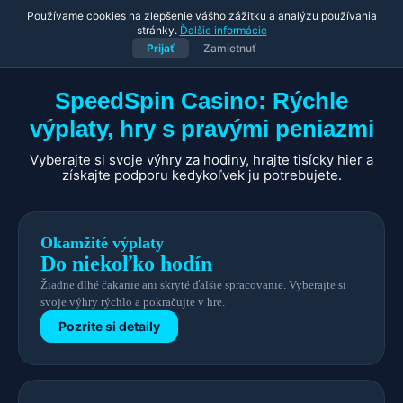
Používame cookies na zlepšenie vášho zážitku a analýzu používania
SpeedSpin Casino
SK
Registrácia
▾
stránky.
Ďalšie informácie
Prijať
Zamietnuť
SpeedSpin Casino: Rýchle
výplaty, hry s pravými peniazmi
Vyberajte si svoje výhry za hodiny, hrajte tisícky hier a
získajte podporu kedykoľvek ju potrebujete.
Okamžité výplaty
Do niekoľko hodín
Žiadne dlhé čakanie ani skryté ďalšie spracovanie. Vyberajte si
svoje výhry rýchlo a pokračujte v hre.
Pozrite si detaily