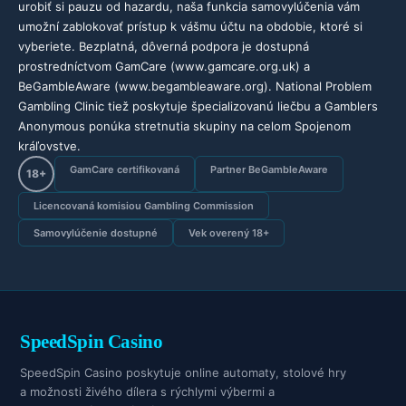
urobiť si pauzu od hazardu, naša funkcia samovylúčenia vám
umožní zablokovať prístup k vášmu účtu na obdobie, ktoré si
vyberiete. Bezplatná, dôverná podpora je dostupná
prostredníctvom GamCare (www.gamcare.org.uk) a
BeGambleAware (www.begambleaware.org). National Problem
Gambling Clinic tiež poskytuje špecializovanú liečbu a Gamblers
Anonymous ponúka stretnutia skupiny na celom Spojenom
kráľovstve.
GamCare certifikovaná
Partner BeGambleAware
18+
Licencovaná komisiou Gambling Commission
Samovylúčenie dostupné
Vek overený 18+
SpeedSpin Casino
SpeedSpin Casino poskytuje online automaty, stolové hry
a možnosti živého dílera s rýchlymi výbermi a