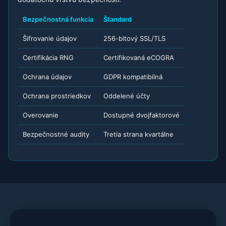
Bezpečnostná funkcia
Štandard
Šifrovanie údajov
256-bitový SSL/TLS
Certifikácia RNG
Certifikovaná eCOGRA
Ochrana údajov
GDPR kompatibilná
Ochrana prostriedkov
Oddelené účty
Overovanie
Dostupné dvojfaktorové
Bezpečnostné audity
Tretia strana kvartálne