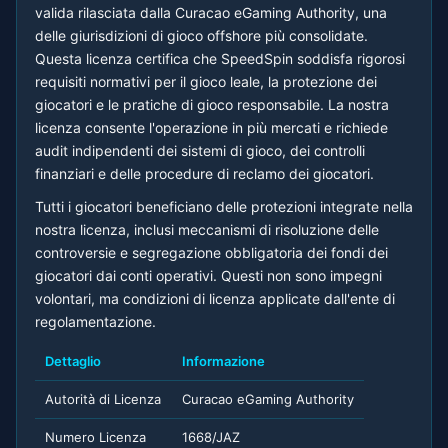
valida rilasciata dalla Curacao eGaming Authority, una
delle giurisdizioni di gioco offshore più consolidate.
Questa licenza certifica che SpeedSpin soddisfa rigorosi
requisiti normativi per il gioco leale, la protezione dei
giocatori e le pratiche di gioco responsabile. La nostra
licenza consente l'operazione in più mercati e richiede
audit indipendenti dei sistemi di gioco, dei controlli
finanziari e delle procedure di reclamo dei giocatori.
Tutti i giocatori beneficiano delle protezioni integrate nella
nostra licenza, inclusi meccanismi di risoluzione delle
controversie e segregazione obbligatoria dei fondi dei
giocatori dai conti operativi. Questi non sono impegni
volontari, ma condizioni di licenza applicate dall'ente di
regolamentazione.
Dettaglio
Informazione
Autorità di Licenza
Curacao eGaming Authority
Numero Licenza
1668/JAZ