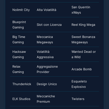
San Quentin
Nolimit City
Alta Volatilità
xWays
Blueprint
Slot con Licenza
Reel King Mega
Gaming
Big Time
Meccanica
Sweet Bonanza
Gaming
Megaways
Megaways
Hacksaw
Volatilità
Wanted Dead or
Gaming
Aggressiva
a Wild
Relax
Aggregazione
Arcade Bomb
Gaming
Provider
Esqueleto
Thunderkick
Design Unico
Explosivo
Meccaniche
ELK Studios
Twisters
Premium