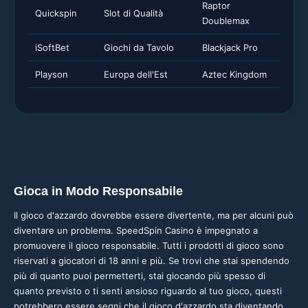
Raptor
Quickspin
Slot di Qualità
Doublemax
iSoftBet
Giochi da Tavolo
Blackjack Pro
Playson
Europa dell'Est
Aztec Kingdom
Gioca in Modo Responsabile
Il gioco d'azzardo dovrebbe essere divertente, ma per alcuni può
diventare un problema. SpeedSpin Casino è impegnato a
promuovere il gioco responsabile. Tutti i prodotti di gioco sono
riservati a giocatori di 18 anni e più. Se trovi che stai spendendo
più di quanto puoi permetterti, stai giocando più spesso di
quanto previsto o ti senti ansioso riguardo al tuo gioco, questi
potrebbero essere segni che il gioco d'azzardo sta diventando