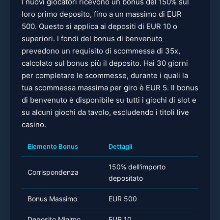
I nuovi giocatori ricevono un bonus del 150% sul
loro primo deposito, fino a un massimo di EUR
500. Questo si applica ai depositi di EUR 10 o
superiori. I fondi del bonus di benvenuto
prevedono un requisito di scommessa di 35x,
calcolato sul bonus più il deposito. Hai 30 giorni
per completare le scommesse, durante i quali la
tua scommessa massima per giro è EUR 5. Il bonus
di benvenuto è disponibile su tutti i giochi di slot e
su alcuni giochi da tavolo, escludendo i titoli live
casino.
Elemento Bonus
Dettagli
150% dell'importo
Corrispondenza
depositato
Bonus Massimo
EUR 500
Deposito Minimo
EUR 10