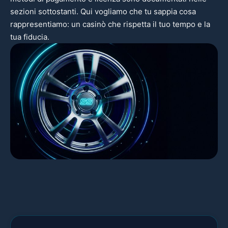
sezioni sottostanti. Qui vogliamo che tu sappia cosa
rappresentiamo: un casinò che rispetta il tuo tempo e la
tua fiducia.