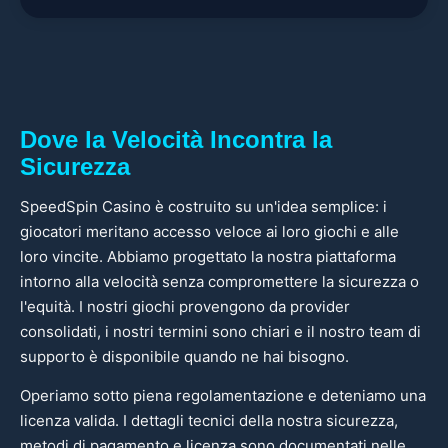
Dove la Velocità Incontra la
Sicurezza
SpeedSpin Casino è costruito su un'idea semplice: i
giocatori meritano accesso veloce ai loro giochi e alle
loro vincite. Abbiamo progettato la nostra piattaforma
intorno alla velocità senza compromettere la sicurezza o
l'equità. I nostri giochi provengono da provider
consolidati, i nostri termini sono chiari e il nostro team di
supporto è disponibile quando ne hai bisogno.
Operiamo sotto piena regolamentazione e deteniamo una
licenza valida. I dettagli tecnici della nostra sicurezza,
metodi di pagamento e licenza sono documentati nelle