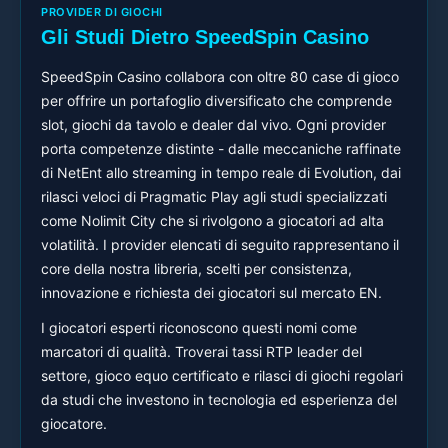
PROVIDER DI GIOCHI
Gli Studi Dietro SpeedSpin Casino
SpeedSpin Casino collabora con oltre 80 case di gioco
per offrire un portafoglio diversificato che comprende
slot, giochi da tavolo e dealer dal vivo. Ogni provider
porta competenze distinte - dalle meccaniche raffinate
di NetEnt allo streaming in tempo reale di Evolution, dai
rilasci veloci di Pragmatic Play agli studi specializzati
come Nolimit City che si rivolgono a giocatori ad alta
volatilità. I provider elencati di seguito rappresentano il
core della nostra libreria, scelti per consistenza,
innovazione e richiesta dei giocatori sul mercato EN.
I giocatori esperti riconoscono questi nomi come
marcatori di qualità. Troverai tassi RTP leader del
settore, gioco equo certificato e rilasci di giochi regolari
da studi che investono in tecnologia ed esperienza del
giocatore.