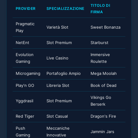
TITOLO DI
PROVIDER
SPECIALIZZAZIONE
FIRMA
Pragmatic
Varietà Slot
Sweet Bonanza
Play
NetEnt
Slot Premium
Starburst
Evolution
Immersive
Live Casino
Gaming
Roulette
Microgaming
Portafoglio Ampio
Mega Moolah
Play'n GO
Libreria Slot
Book of Dead
Vikings Go
Yggdrasil
Slot Premium
Berserk
Red Tiger
Slot Casual
Dragon's Fire
Push
Meccaniche
Jammin Jars
Gaming
Innovative