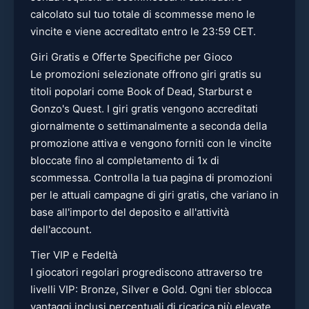
calcolato sul tuo totale di scommesse meno le
vincite e viene accreditato entro le 23:59 CET.
Giri Gratis e Offerte Specifiche per Gioco
Le promozioni selezionate offrono giri gratis su
titoli popolari come Book of Dead, Starburst e
Gonzo's Quest. I giri gratis vengono accreditati
giornalmente o settimanalmente a seconda della
promozione attiva e vengono forniti con le vincite
bloccate fino al completamento di 1x di
scommessa. Controlla la tua pagina di promozioni
per le attuali campagne di giri gratis, che variano in
base all'importo del deposito e all'attività
dell'account.
Tier VIP e Fedeltà
I giocatori regolari progrediscono attraverso tre
livelli VIP: Bronze, Silver e Gold. Ogni tier sblocca
vantaggi inclusi percentuali di ricarica più elevate,