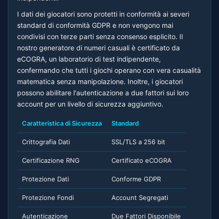
I dati dei giocatori sono protetti in conformità ai severi
standard di conformità GDPR e non vengono mai
condivisi con terze parti senza consenso esplicito. Il
nostro generatore di numeri casuali è certificato da
eCOGRA, un laboratorio di test indipendente,
confermando che tutti i giochi operano con vera casualità
matematica senza manipolazione. Inoltre, i giocatori
possono abilitare l'autenticazione a due fattori sui loro
account per un livello di sicurezza aggiuntivo.
Caratteristica di Sicurezza
Standard
Crittografia Dati
SSL/TLS a 256 bit
Certificazione RNG
Certificato eCOGRA
Protezione Dati
Conforme GDPR
Protezione Fondi
Account Segregati
Autenticazione
Due Fattori Disponibile