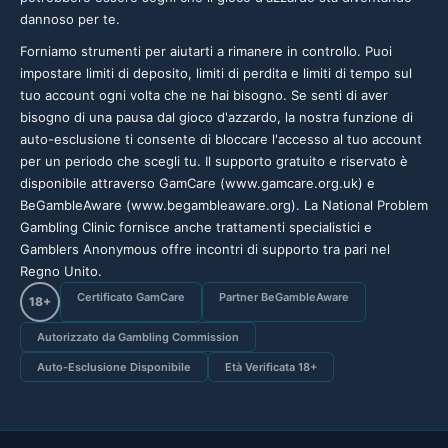
dannoso per te.
Forniamo strumenti per aiutarti a rimanere in controllo. Puoi
impostare limiti di deposito, limiti di perdita e limiti di tempo sul
tuo account ogni volta che ne hai bisogno. Se senti di aver
bisogno di una pausa dal gioco d'azzardo, la nostra funzione di
auto-esclusione ti consente di bloccare l'accesso al tuo account
per un periodo che scegli tu. Il supporto gratuito e riservato è
disponibile attraverso GamCare (www.gamcare.org.uk) e
BeGambleAware (www.begambleaware.org). La National Problem
Gambling Clinic fornisce anche trattamenti specialistici e
Gamblers Anonymous offre incontri di supporto tra pari nel
Regno Unito.
Certificato GamCare
Partner BeGambleAware
18+
Autorizzato da Gambling Commission
Auto-Esclusione Disponibile
Età Verificata 18+