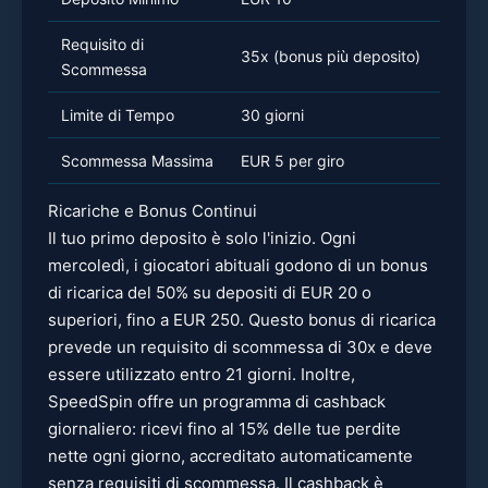
Requisito di
35x (bonus più deposito)
Scommessa
Limite di Tempo
30 giorni
Scommessa Massima
EUR 5 per giro
Ricariche e Bonus Continui
Il tuo primo deposito è solo l'inizio. Ogni
mercoledì, i giocatori abituali godono di un bonus
di ricarica del 50% su depositi di EUR 20 o
superiori, fino a EUR 250. Questo bonus di ricarica
prevede un requisito di scommessa di 30x e deve
essere utilizzato entro 21 giorni. Inoltre,
SpeedSpin offre un programma di cashback
giornaliero: ricevi fino al 15% delle tue perdite
nette ogni giorno, accreditato automaticamente
senza requisiti di scommessa. Il cashback è