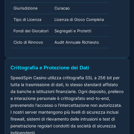
Giurisdizione
Curacao
Tipo di Licenza
Licenza di Gioco Completa
Fondi dei Giocatori
Segregati e Protetti
Ciclo di Rinnovo
Audit Annuale Richiesto
Crittografia e Protezione dei Dati
SpeedSpin Casino utilizza crittografia SSL a 256 bit per
tutta la trasmissione di dati, lo stesso standard affidato
da banche e istituzioni finanziarie. Ogni deposito, prelievo
e interazione personale è crittografato end-to-end,
prevenendo l'accesso o l'intercettazione non autorizzata.
I nostri server mantengono più livelli di sicurezza inclusi
firewall, sistemi di rilevamento delle intrusioni e test di
penetrazione regolari condotti da società di sicurezza
indipendenti.