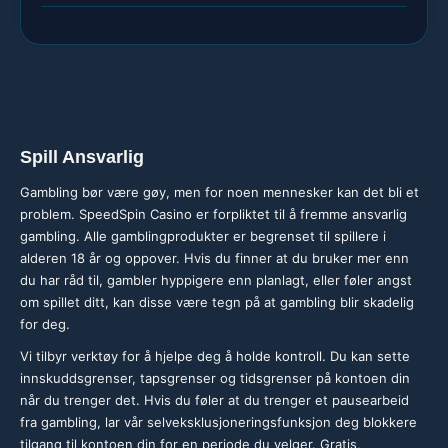
Spill Ansvarlig
Gambling bør være gøy, men for noen mennesker kan det bli et
problem. SpeedSpin Casino er forpliktet til å fremme ansvarlig
gambling. Alle gamblingprodukter er begrenset til spillere i
alderen 18 år og oppover. Hvis du finner at du bruker mer enn
du har råd til, gambler hyppigere enn planlagt, eller føler angst
om spillet ditt, kan disse være tegn på at gambling blir skadelig
for deg.
Vi tilbyr verktøy for å hjelpe deg å holde kontroll. Du kan sette
innskuddsgrenser, tapsgrenser og tidsgrenser på kontoen din
når du trenger det. Hvis du føler at du trenger et pausearbeid
fra gambling, lar vår selveksklusjoneringsfunksjon deg blokkere
tilgang til kontoen din for en periode du velger. Gratis,