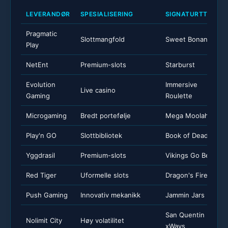
LEVERANDØR
SPESIALISERING
SIGNATURTTITTEL
Pragmatic
Slottmangfold
Sweet Bonanza
Play
NetEnt
Premium-slots
Starburst
Evolution
Immersive
Live casino
Gaming
Roulette
Microgaming
Bredt portefølje
Mega Moolah
Play'n GO
Slottbibliotek
Book of Dead
Yggdrasil
Premium-slots
Vikings Go Berserk
Red Tiger
Uformelle slots
Dragon's Fire
Push Gaming
Innovativ mekanikk
Jammin Jars
San Quentin
Nolimit City
Høy volatilitet
xWays