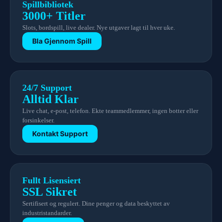
Spillbibliotek
3000+ Titler
Slots, bordspill, live dealer. Nye utgaver lagt til hver uke.
Bla Gjennom Spill
24/7 Support
Alltid Klar
Live chat, e-post, telefon. Ekte teammedlemmer, ingen botter eller
forsinkelser.
Kontakt Support
Fullt Lisensiert
SSL Sikret
Sertifisert og regulert. Dine penger og data beskyttet av
industristandarder.