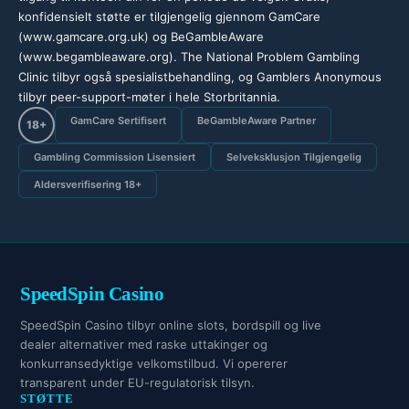
konfidensielt støtte er tilgjengelig gjennom GamCare
(www.gamcare.org.uk) og BeGambleAware
(www.begambleaware.org). The National Problem Gambling
Clinic tilbyr også spesialistbehandling, og Gamblers Anonymous
tilbyr peer-support-møter i hele Storbritannia.
GamCare Sertifisert
BeGambleAware Partner
18+
Gambling Commission Lisensiert
Selveksklusjon Tilgjengelig
Aldersverifisering 18+
SpeedSpin Casino
SpeedSpin Casino tilbyr online slots, bordspill og live
dealer alternativer med raske uttakinger og
konkurransedyktige velkomstilbud. Vi opererer
transparent under EU-regulatorisk tilsyn.
STØTTE