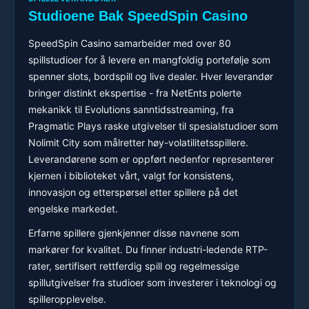
Studioene Bak SpeedSpin Casino
SpeedSpin Casino samarbeider med over 80
spillstudioer for å levere en mangfoldig portefølje som
spenner slots, bordspill og live dealer. Hver leverandør
bringer distinkt ekspertise - fra NetEnts polerte
mekanikk til Evolutions sanntidsstreaming, fra
Pragmatic Plays raske utgivelser til spesialstudioer som
Nolimit City som målretter høy-volatilitetsspillere.
Leverandørene som er oppført nedenfor representerer
kjernen i biblioteket vårt, valgt for konsistens,
innovasjon og etterspørsel etter spillere på det
engelske markedet.
Erfarne spillere gjenkjenner disse navnene som
markører for kvalitet. Du finner industri-ledende RTP-
rater, sertifisert rettferdig spill og regelmessige
spillutgivelser fra studioer som investerer i teknologi og
spilleropplevelse.