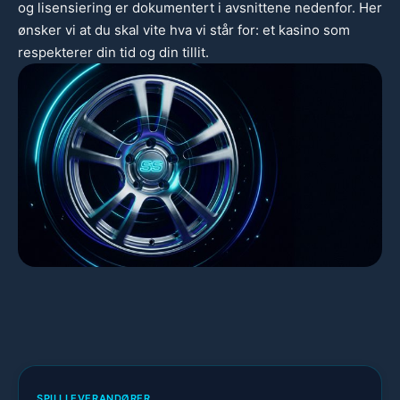
og lisensiering er dokumentert i avsnittene nedenfor. Her
ønsker vi at du skal vite hva vi står for: et kasino som
respekterer din tid og din tillit.
SPILLLEVERANDØRER