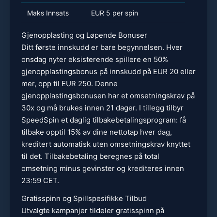
Maks Innsats
EUR 5 per spin
Gjenopplasting og Løpende Bonuser
Ditt første innskudd er bare begynnelsen. Hver
onsdag nyter eksisterende spillere en 50%
gjenopplastingsbonus på innskudd på EUR 20 eller
mer, opp til EUR 250. Denne
gjenopplastingsbonusen har et omsetningskrav på
30x og må brukes innen 21 dager. I tillegg tilbyr
SpeedSpin et daglig tilbakebetalingsprogram: få
tilbake opptil 15% av dine nettotap hver dag,
kreditert automatisk uten omsetningskrav knyttet
til det. Tilbakebetaling beregnes på total
omsetning minus gevinster og krediteres innen
23:59 CET.
Gratisspinn og Spillspesifikke Tilbud
Utvalgte kampanjer tildeler gratisspinn på