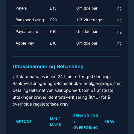
PayPal
£15
Umiddelbar
Ingen
Bankoverføring
£20
1-2 Virkedager
Ingen
Paysafecard
£10
Umiddelbar
Ingen
Apple Pay
£10
Umiddelbar
Ingen
Uttaksmetoder og Behandling
Uttak behandles innen 24 timer etter godkjenning.
Bankoverføringer og e-lommebøker er tilgjengelige som
betalingsalternativer. Vær oppmerksom på at første
uttakinger krever identitetsverifisering (KYC) for å
overholde regulatoriske krav.
BEHANDLING
MIN /
METODE
+
KRAV
MAKS
OVERFØRING