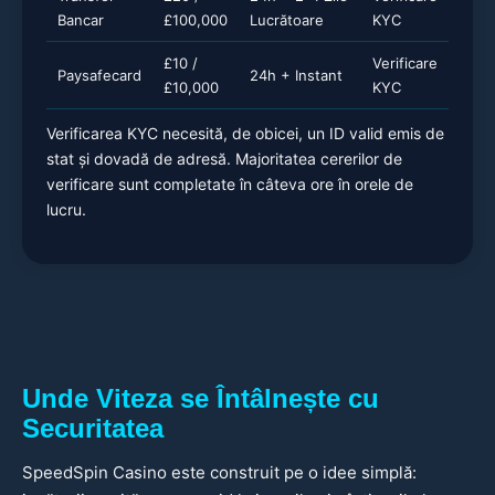
Bancar
£100,000
Lucrătoare
KYC
£10 /
Verificare
Paysafecard
24h + Instant
£10,000
KYC
Verificarea KYC necesită, de obicei, un ID valid emis de
stat și dovadă de adresă. Majoritatea cererilor de
verificare sunt completate în câteva ore în orele de
lucru.
Unde Viteza se Întâlnește cu
Securitatea
SpeedSpin Casino este construit pe o idee simplă: