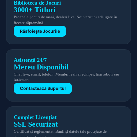
Biblioteca de Jocuri
3000+ Titluri
Pacanele, jocuri de masă, dealeri live. Noi versiuni adăugate în
fiecare săptămână.
Răsfoiește Jocurile
Asistență 24/7
Mereu Disponibil
Chat live, email, telefon. Membri reali ai echipei, fără roboți sau
întârzieri.
Contactează Suportul
Complet Licențiat
SSL Securizat
Certificat și reglementat. Banii și datele tale protejate de