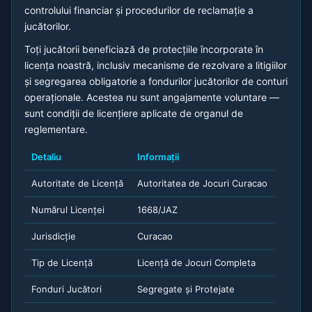
controlului financiar și procedurilor de reclamație a
jucătorilor.
Toți jucătorii beneficiază de protecțiile încorporate în
licența noastră, inclusiv mecanisme de rezolvare a litigiilor
și segregarea obligatorie a fondurilor jucătorilor de conturi
operaționale. Acestea nu sunt angajamente voluntare —
sunt condiții de licențiere aplicate de organul de
reglementare.
Detaliu
Informații
Autoritate de Licență
Autoritatea de Jocuri Curacao
Numărul Licenței
1668/JAZ
Jurisdicție
Curacao
Tip de Licență
Licență de Jocuri Completa
Fonduri Jucători
Segregate și Protejate