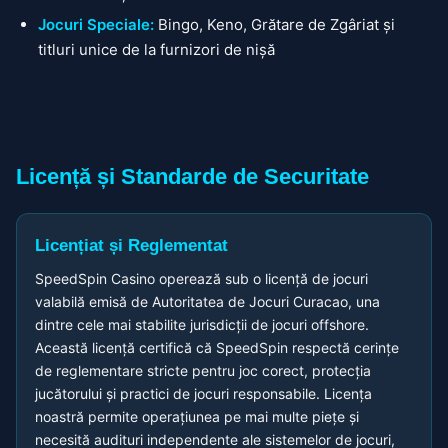
Jocuri Speciale:
Bingo, Keno, Grătare de Zgâriat și
titluri unice de la furnizori de nișă
Licență și Standarde de Securitate
Licențiat și Reglementat
SpeedSpin Casino operează sub o licență de jocuri
valabilă emisă de Autoritatea de Jocuri Curacao, una
dintre cele mai stabilite jurisdicții de jocuri offshore.
Această licență certifică că SpeedSpin respectă cerințe
de reglementare stricte pentru joc corect, protecția
jucătorului și practici de jocuri responsabile. Licența
noastră permite operațiunea pe mai multe piețe și
necesită audituri independente ale sistemelor de jocuri,