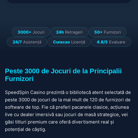
3000+
Jocuri
24h
Retrageri
50+
Furnizori
24/7
Asistență
Curacao
Licență
4.8/5
Evaluare
Peste 3000 de Jocuri de la Principalii
Furnizori
SpeedSpin Casino prezintă o bibliotecă atent selectată de
peste 3000 de jocuri de la mai mult de 120 de furnizori de
software de top. Fie că preferi pacanele clasice, acțiunea
live cu dealer imersivă sau jocuri de masă strategice, vei
găsi titluri premium care oferă divertisment real și
potențial de câștig.