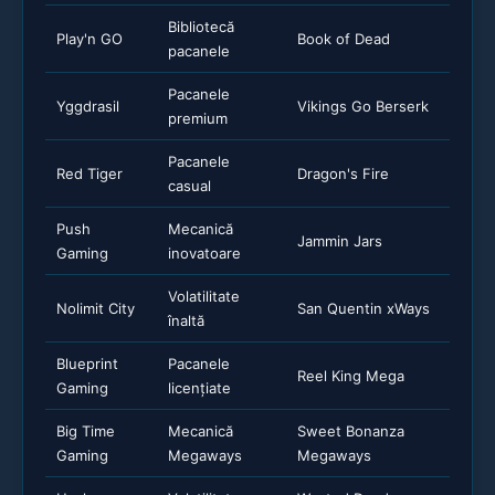
Bibliotecă
Play'n GO
Book of Dead
pacanele
Pacanele
Yggdrasil
Vikings Go Berserk
premium
Pacanele
Red Tiger
Dragon's Fire
casual
Push
Mecanică
Jammin Jars
Gaming
inovatoare
Volatilitate
Nolimit City
San Quentin xWays
înaltă
Blueprint
Pacanele
Reel King Mega
Gaming
licențiate
Big Time
Mecanică
Sweet Bonanza
Gaming
Megaways
Megaways