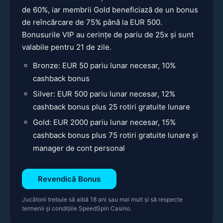
de 60%, iar membrii Gold beneficiază de un bonus
de reîncărcare de 75% până la EUR 500.
Bonusurile VIP au cerințe de pariu de 25x și sunt
valabile pentru 21 de zile.
Bronze: EUR 50 pariu lunar necesar, 10%
cashback bonus
Silver: EUR 500 pariu lunar necesar, 12%
cashback bonus plus 25 rotiri gratuite lunare
Gold: EUR 2000 pariu lunar necesar, 15%
cashback bonus plus 75 rotiri gratuite lunare și
manager de cont personal
Revendică Bonus
Jucătorii trebuie să aibă 18 ani sau mai mult și să respecte
termenii și condițiile SpeedSpin Casino.