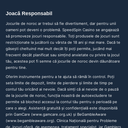
Joacă Responsabil
Jocurile de noroc ar trebui să fie divertisment, dar pentru unii
oameni pot deveni o problemă. SpeedSpin Casino se angajează
să promoveze jocuri responsabile. Toți produsele de jocuri sunt
restricționate la jucătorii cu vârsta de 18 ani și mai mare. Dacă te
găsești cheltuind mai mult decât îți poți permite, jucând mai
frecvent decât planificat sau simțind anxietate cu privire la jocul
tău, acestea pot fi semne că jocurile de noroc devin dăunătoare
pentru tine.
Oferim instrumente pentru a te ajuta să rămâi în control. Poți
seta limite de depozit, limite de pierdere și limite de timp pe
contul tău oricând ai nevoie. Dacă simți că ai nevoie de o pauză
de la jocurile de noroc, funcția noastră de autoexcludere te
permite să blochezi accesul la contul tău pentru o perioadă pe
care o alegi. Asistență gratuită și confidențială este disponibilă
prin GamCare (www.gamcare.org.uk) și BeGambleAware
(www.begambleaware.org). Clinica Națională pentru Probleme
de Jocuri oferă, de asemenea, tratament specialist, iar Gamblers