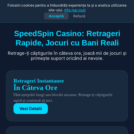
Folosim cookies pentru a îmbunătăți experiența ta și a analiza utilizarea
SpeedSpin Casino
RO
Înscrie-te
▾
site-ului.
Afla mai mult
Acceptă
Refuză
SpeedSpin Casino: Retrageri
Rapide, Jocuri cu Bani Reali
Retrage-ți câștigurile în câteva ore, joacă mii de jocuri și
primește suport oricând ai nevoie.
Retrageri Instantanee
În Câteva Ore
Fără așteptări lungi sau blocări ascunse. Retrage-ți câștigurile
rapid și continuă să joci.
Vezi Detalii