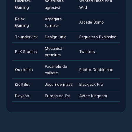
Hacksaw
Volatilitate
Wanted Dead or a
Gaming
agresivă
Wild
Relax
Agregare
Arcade Bomb
Gaming
furnizor
Thunderkick
Design unic
Esqueleto Explosivo
Mecanică
ELK Studios
Twisters
premium
Pacanele de
Quickspin
Raptor Doublemax
calitate
iSoftBet
Jocuri de masă
Blackjack Pro
Playson
Europa de Est
Aztec Kingdom